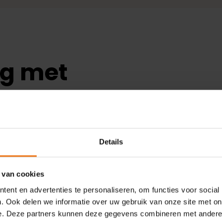
ag met
ag en aanbod slim te bundelen voor
Details
 genaamd Mijn Omgevingshuis. Benieuwd
lier in en word vrijblijvend lid van
je graag uit hoe je jouw eerste
 van cookies
ent en advertenties te personaliseren, om functies voor social
. Ook delen we informatie over uw gebruik van onze site met on
e. Deze partners kunnen deze gegevens combineren met andere i