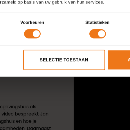
erzameld op basis van uw gebruik van hun services.
Voorkeuren
Statistieken
SELECTIE TOESTAAN
et
mgevingshuis als
e video bespreekt Jan
gshuis en hoe je
kzaamheden. Daarnaast