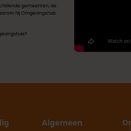
rschillende gemeenten, de
aarom hij Omgevingshuis
gevingshuis?
ig
Algemeen
O