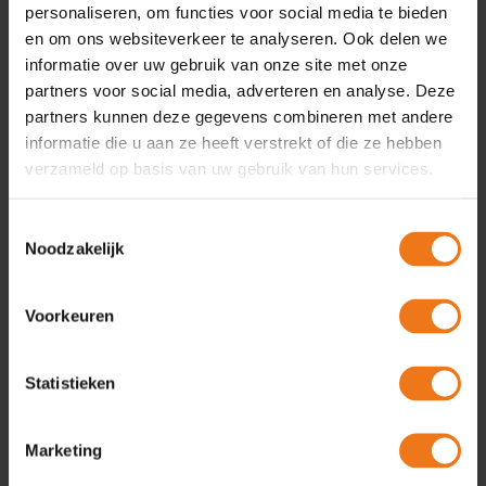
personaliseren, om functies voor social media te bieden
Op de webpagina’s van Omgevingshuis
en om ons websiteverkeer te analyseren. Ook delen we
bevinden zich links naar externe websites.
informatie over uw gebruik van onze site met onze
Omgevingshuis is niet verantwoordelijk voor de
partners voor social media, adverteren en analyse. Deze
inhoud van deze websites. Ook niet voor de
partners kunnen deze gegevens combineren met andere
privacybescherming op die pagina’s, of voor
informatie die u aan ze heeft verstrekt of die ze hebben
de diensten die zij eventueel aanbieden.
verzameld op basis van uw gebruik van hun services.
Linken naar www.omgevingshuis.nl
Toestemmingsselectie
Linken naar pagina’s van Omgevingshuis is
Noodzakelijk
toegestaan op voorwaarde dat dit de goede
naam van de organisatie niet aantast. Ook
Voorkeuren
mag niet de suggestie bestaan dat
Omgevingshuis toestemming verleende waar
dat niet het geval is. Doorlinken naar pagina’s
Statistieken
binnen de site van Omgevingshuis is
toegestaan onder bovengenoemde
Marketing
voorwaarden.