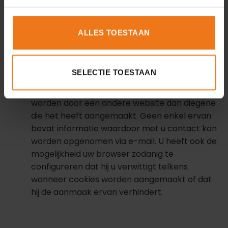
Cookies
Omgevingshuis kunt u optimaal gebruiken door
ALLES TOESTAAN
cookies toe te passen. Een ‘cookie’ is een klein
bestandje met informatie dat opgeslagen
wordt op uw computer: deze cookie kan
SELECTIE TOESTAAN
opgehaald worden tijdens een later bezoek
aan deze site. Het cookie kan niet gelezen
worden door een andere website dan diegene
die het heeft aangemaakt. Geen enkel ervan
bevat informatie waardoor met u contact kan
worden opgenomen via e-mail. U heeft ook de
mogelijkheid uw browser zodanig te
configureren dat hij u verwittigt telkens
wanneer cookies worden aangemaakt of dat
hij de aanmaak ervan verhindert.