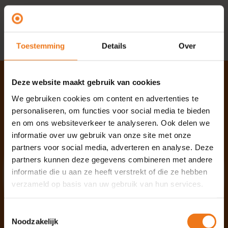
Flexibel in te plannen opdrachten
Toestemming
Details
Over
Deze website maakt gebruik van cookies
We gebruiken cookies om content en advertenties te
Sluit je aan bij
personaliseren, om functies voor social media te bieden
en om ons websiteverkeer te analyseren. Ook delen we
Omgevingshuis
informatie over uw gebruik van onze site met onze
partners voor social media, adverteren en analyse. Deze
partners kunnen deze gegevens combineren met andere
Wil je werken wanneer en hoeveel je wilt,
informatie die u aan ze heeft verstrekt of die ze hebben
verzameld op basis van uw gebruik van hun services.
met de kracht van een collectief achter
je? Word lid van Omgevingshuis en bouw
Toestemmingsselectie
mee aan een betere leefomgeving.
Noodzakelijk