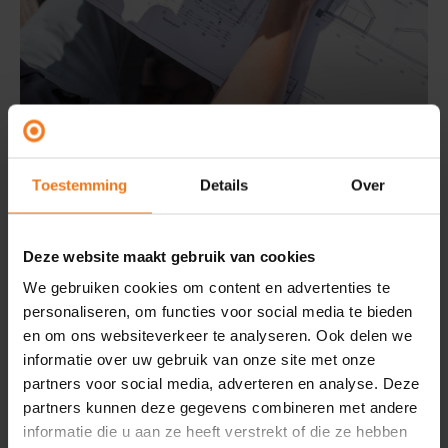
Werken als
Planoloog
Ontwikkel bestemmingsplannen, analyseer
Toestemming
Details
Over
ruimtelijke data en adviseer over de optimale
invulling van beschikbare ruimte.
Deze website maakt gebruik van cookies
We gebruiken cookies om content en advertenties te
personaliseren, om functies voor social media te bieden
en om ons websiteverkeer te analyseren. Ook delen we
Planoloog
informatie over uw gebruik van onze site met onze
partners voor social media, adverteren en analyse. Deze
partners kunnen deze gegevens combineren met andere
informatie die u aan ze heeft verstrekt of die ze hebben