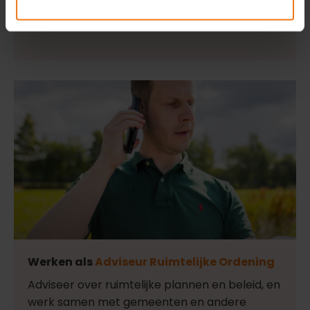
Toezichthouder
Werken als
Adviseur Ruimtelijke Ordening
Adviseer over ruimtelijke plannen en beleid, en
werk samen met gemeenten en andere