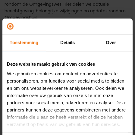
rondom de Omgevingswet. Hier delen we actuele
berichtgeving, belangrijke wijzigingen en updates rondom
Omgevingshuis.
Recente berichten
Toestemming
Details
Over
Hoe de Omgevingswet in 2025 verder vorm kreeg
14
apr
Deze website maakt gebruik van cookies
Wet DBA? Zie het als een kans!
13
feb
We gebruiken cookies om content en advertenties te
personaliseren, om functies voor social media te bieden
Na 1 juli 2024 indienen aanvullingen niet meer mogelijk
03
en om ons websiteverkeer te analyseren. Ook delen we
via Omgevingsloket online (OLO)
jul
informatie over uw gebruik van onze site met onze
Besluit over verbouw onder Wkb naar 1 december 2024
03
partners voor social media, adverteren en analyse. Deze
jul
partners kunnen deze gegevens combineren met andere
informatie die u aan ze heeft verstrekt of die ze hebben
Vertraging vergunningverlening belemmert
03
woningproductie
jul
verzameld op basis van uw gebruik van hun services.