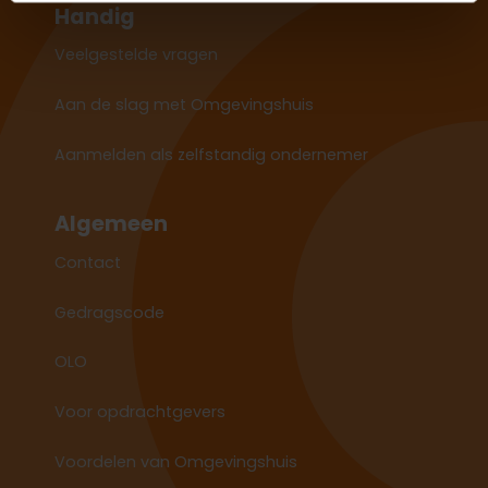
Handig
Veelgestelde vragen
Aan de slag met Omgevingshuis
Aanmelden als zelfstandig ondernemer
Algemeen
Contact
Gedragscode
OLO
Voor opdrachtgevers
Voordelen van Omgevingshuis