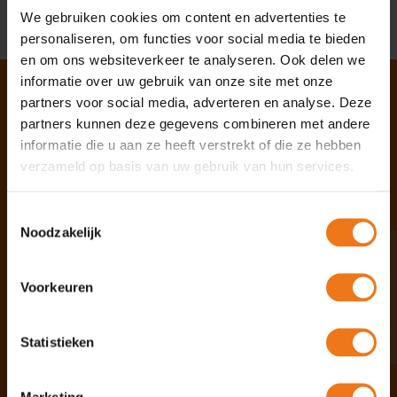
LOOKBOOK SUMMER
We gebruiken cookies om content en advertenties te
personaliseren, om functies voor social media te bieden
en om ons websiteverkeer te analyseren. Ook delen we
informatie over uw gebruik van onze site met onze
partners voor social media, adverteren en analyse. Deze
partners kunnen deze gegevens combineren met andere
Over Omgevingshuis
informatie die u aan ze heeft verstrekt of die ze hebben
verzameld op basis van uw gebruik van hun services.
Vanuit ons platform biedt jij als
zelfstandige een helpende hand aan
Toestemmingsselectie
particulier, bedrijf en overheid met vragen
Noodzakelijk
binnen de Omgevingswet.
Contact
Voorkeuren
Volg ons op socials
Statistieken
Marketing