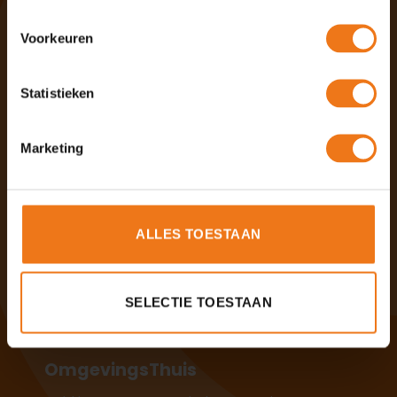
Aanmelden als zelfstandig ondernemer
Voorkeuren
Algemeen
Statistieken
Contact
Marketing
Gedragscode
OLO
Voor opdrachtgevers
ALLES TOESTAAN
Voordelen van Omgevingshuis
SELECTIE TOESTAAN
Werken bij Omgevingshuis
OmgevingsThuis