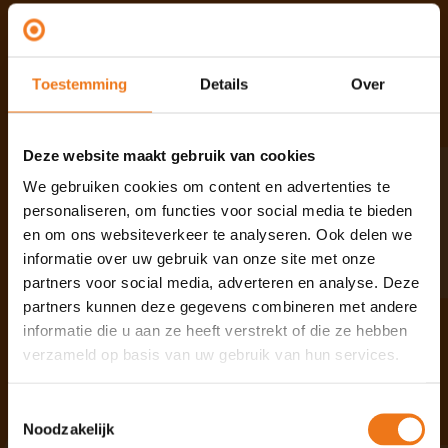
Over Omgevingshuis
Vanuit ons platform biedt jij als
Toestemming
Details
Over
zelfstandige een helpende hand aan
particulier, bedrijf en overheid met vragen
binnen de Omgevingswet.
Deze website maakt gebruik van cookies
We gebruiken cookies om content en advertenties te
Contact
personaliseren, om functies voor social media te bieden
en om ons websiteverkeer te analyseren. Ook delen we
Volg ons op socials
informatie over uw gebruik van onze site met onze
partners voor social media, adverteren en analyse. Deze
partners kunnen deze gegevens combineren met andere
informatie die u aan ze heeft verstrekt of die ze hebben
Handig
verzameld op basis van uw gebruik van hun services.
Veelgestelde vragen
Toestemmingsselectie
Aan de slag met Omgevingshuis
Noodzakelijk