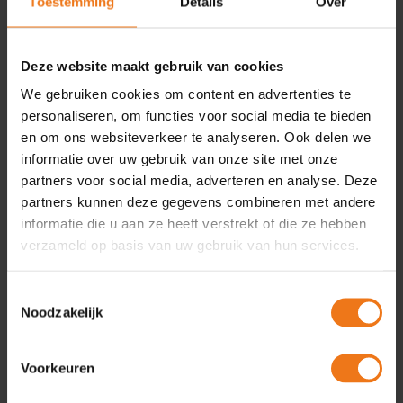
Toestemming
Details
Over
Deze website maakt gebruik van cookies
We gebruiken cookies om content en advertenties te
Over
personaliseren, om functies voor social media te bieden
en om ons websiteverkeer te analyseren. Ook delen we
Blijf op de hoogte van de laatste ontwikkelingen en updates
informatie over uw gebruik van onze site met onze
rondom de Omgevingswet. Hier delen we actuele
partners voor social media, adverteren en analyse. Deze
berichtgeving, belangrijke wijzigingen en updates rondom
partners kunnen deze gegevens combineren met andere
Omgevingshuis.
informatie die u aan ze heeft verstrekt of die ze hebben
verzameld op basis van uw gebruik van hun services.
Recente berichten
Toestemmingsselectie
Hoe de Omgevingswet in 2025 verder vorm kreeg
14
Noodzakelijk
apr
Wet DBA? Zie het als een kans!
13
Voorkeuren
feb
Na 1 juli 2024 indienen aanvullingen niet meer mogelijk