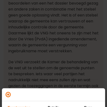
beoordelen van een het dossier bevoegd gezag
en andere zaken in combinatie met het stelsel
geen goede oplossing vindt. Het is of een stelsel
waarop de gemeente kan vertrouwen of een
inhoudelijke controle door de gemeente.
Daarmee lijkt de VNG het oneens te zijn met het
door De Vries (PvdA) ingediende amendement,
waarin de gemeente een vergunning voor
ingebruikname moet verstrekken.
De VNG verzoekt de Kamer de behandeling van
de wet uit te stellen om de genoemde punten
te bespreken. Iets waar veel partijen het
nadrukkelijk niet mee eens zullen zijn en wat
gezien de toezeggingen in de eerste termijn ook
niet nodig lijkt.