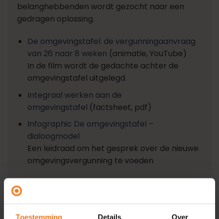
belanghebbenden wordt gezocht naar een
gedragen oplossing.
De omgevingstafel: de vergunningaanvraag
van 26 naar 8 weken
(animatie, YouTube)
In de film wordt de gedachte achter de
omgevingstafel uitgelegd.
Integraal werken aan de
omgevingstafel
(factsheet, pdf)
Infographic De omgevingstafel –
dialoogmodel
Een leidraad om het gesprek over de nieuwe
omgevingsvergunning te voeden
(bron VNG)
Toestemming
Details
Over