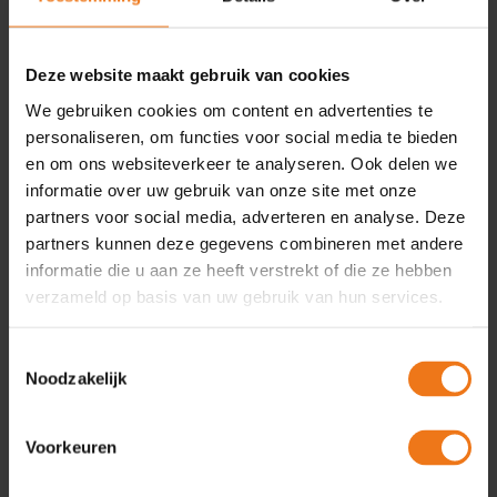
Deze website maakt gebruik van cookies
Over
We gebruiken cookies om content en advertenties te
personaliseren, om functies voor social media te bieden
en om ons websiteverkeer te analyseren. Ook delen we
Blijf op de hoogte van de laatste ontwikkelingen en updates
informatie over uw gebruik van onze site met onze
rondom de Omgevingswet. Hier delen we actuele
berichtgeving, belangrijke wijzigingen en updates rondom
partners voor social media, adverteren en analyse. Deze
Omgevingshuis.
partners kunnen deze gegevens combineren met andere
informatie die u aan ze heeft verstrekt of die ze hebben
Recente berichten
verzameld op basis van uw gebruik van hun services.
Toestemmingsselectie
Hoe de Omgevingswet in 2025 verder vorm kreeg
14
Noodzakelijk
apr
Wet DBA? Zie het als een kans!
13
feb
Voorkeuren
Na 1 juli 2024 indienen aanvullingen niet meer mogelijk
03