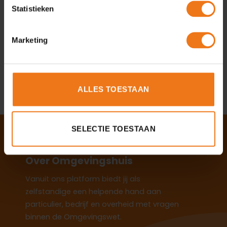
via Omgevingsloket online (OLO)
jul
Statistieken
Besluit over verbouw onder Wkb naar 1 december 2024
03
jul
Marketing
Vertraging vergunningverlening belemmert
03
woningproductie
jul
ALLES TOESTAAN
SELECTIE TOESTAAN
Over Omgevingshuis
Vanuit ons platform biedt jij als
zelfstandige een helpende hand aan
particulier, bedrijf en overheid met vragen
binnen de Omgevingswet.