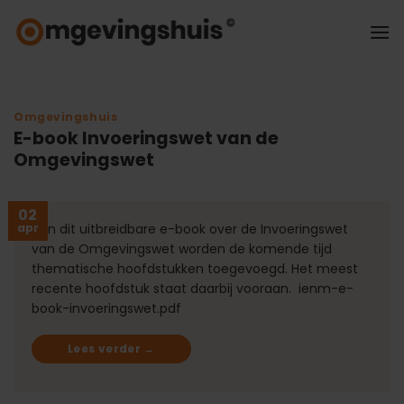
Ga
naar
inhoud
Omgevingshuis
E-book Invoeringswet van de
Omgevingswet
02
apr
Aan dit uitbreidbare e-book over de Invoeringswet
van de Omgevingswet worden de komende tijd
thematische hoofdstukken toegevoegd. Het meest
recente hoofdstuk staat daarbij vooraan. ienm-e-
book-invoeringswet.pdf
Lees verder
→