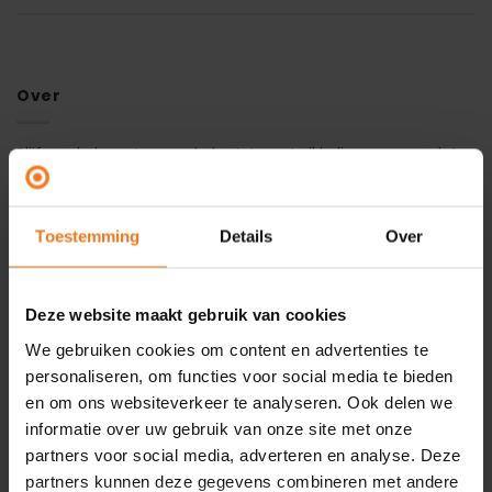
Over
Blijf op de hoogte van de laatste ontwikkelingen en updates
rondom de Omgevingswet. Hier delen we actuele
berichtgeving, belangrijke wijzigingen en updates rondom
Omgevingshuis.
Toestemming
Details
Over
Recente berichten
Deze website maakt gebruik van cookies
Hoe de Omgevingswet in 2025 verder vorm kreeg
14
We gebruiken cookies om content en advertenties te
apr
personaliseren, om functies voor social media te bieden
en om ons websiteverkeer te analyseren. Ook delen we
Wet DBA? Zie het als een kans!
13
feb
informatie over uw gebruik van onze site met onze
partners voor social media, adverteren en analyse. Deze
Na 1 juli 2024 indienen aanvullingen niet meer mogelijk
03
partners kunnen deze gegevens combineren met andere
via Omgevingsloket online (OLO)
jul