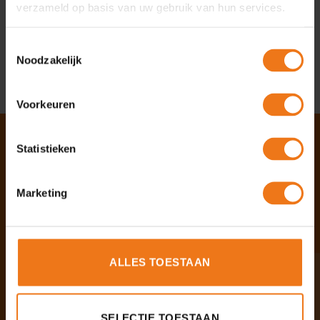
verzameld op basis van uw gebruik van hun services.
Vertraging vergunningverlening belemmert
03
woningproductie
jul
Toestemmingsselectie
Noodzakelijk
Voorkeuren
Statistieken
Over Omgevingshuis
Marketing
Vanuit ons platform biedt jij als
zelfstandige een helpende hand aan
particulier, bedrijf en overheid met vragen
binnen de Omgevingswet.
ALLES TOESTAAN
Contact
SELECTIE TOESTAAN