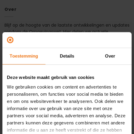
Over
Blijf op de hoogte van de laatste ontwikkelingen en updates
rondom de Omgevingswet. Hier delen we actuele
berichtgeving, belangrijke wijzigingen en updates rondom
Omgevingshuis.
Toestemming
Details
Over
Recente berichten
Hoe de Omgevingswet in 2025 verder vorm kreeg
Deze website maakt gebruik van cookies
14
apr
We gebruiken cookies om content en advertenties te
Wet DBA? Zie het als een kans!
personaliseren, om functies voor social media te bieden
13
feb
en om ons websiteverkeer te analyseren. Ook delen we
informatie over uw gebruik van onze site met onze
Na 1 juli 2024 indienen aanvullingen niet meer mogelijk
03
via Omgevingsloket online (OLO)
partners voor social media, adverteren en analyse. Deze
jul
partners kunnen deze gegevens combineren met andere
Besluit over verbouw onder Wkb naar 1 december 2024
03
informatie die u aan ze heeft verstrekt of die ze hebben
jul