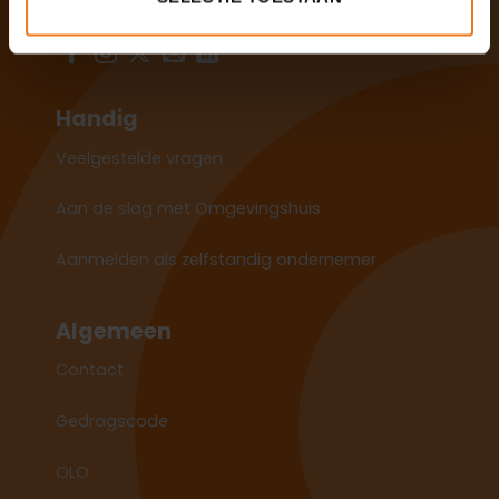
Volg ons op socials
Handig
Veelgestelde vragen
Aan de slag met Omgevingshuis
Aanmelden als zelfstandig ondernemer
Algemeen
Contact
Gedragscode
OLO