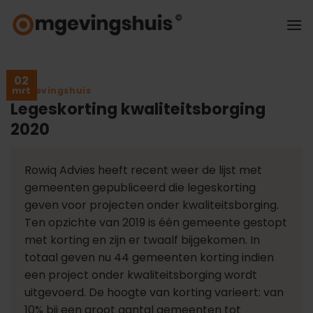
Ga
naar
inhoud
02
Omgevingshuis
mrt
Legeskorting kwaliteitsborging
2020
Rowiq Advies heeft recent weer de lijst met
gemeenten gepubliceerd die legeskorting
geven voor projecten onder kwaliteitsborging.
Ten opzichte van 2019 is één gemeente gestopt
met korting en zijn er twaalf bijgekomen. In
totaal geven nu 44 gemeenten korting indien
een project onder kwaliteitsborging wordt
uitgevoerd. De hoogte van korting varieert: van
10% bij een groot aantal gemeenten tot