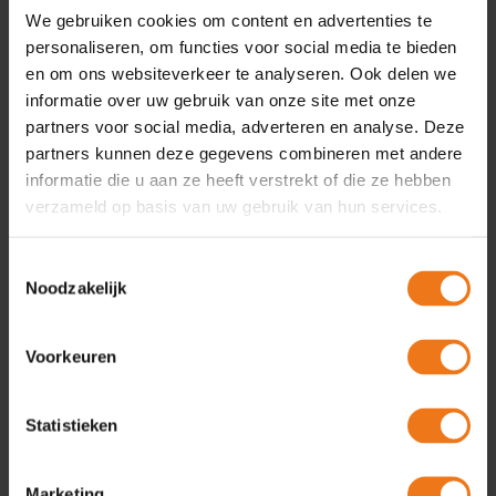
van de tijdelijke alternatieve maatregelen.
We gebruiken cookies om content en advertenties te
personaliseren, om functies voor social media te bieden
Financiële evaluatie
en om ons websiteverkeer te analyseren. Ook delen we
Een latere inwerkingtreding van de
informatie over uw gebruik van onze site met onze
Omgevingswet brengt extra kosten met zich
partners voor social media, adverteren en analyse. Deze
mee voor bevoegd gezagen en het ministerie
partners kunnen deze gegevens combineren met andere
van Binnenlandse Zaken en Koninkrijksrelaties.
informatie die u aan ze heeft verstrekt of die ze hebben
Tijdens een financiële evaluatie in 2023 wordt
verzameld op basis van uw gebruik van hun services.
gekeken welke extra kosten de nieuwe
inwerkingtredingsdatum met zich heeft
Toestemmingsselectie
meegebracht voor overheden. Het
Noodzakelijk
uitgangspunt is dat de Omgevingswet
budgetneutraal kan worden ingevoerd in een
Voorkeuren
periode van tien jaar. Het Rijk en de bestuurlijke
partners hebben afgesproken dat zij in
interbestuurlijk verband zullen zoeken naar
Statistieken
oplossingen voor financiële knelpunten.
Marketing