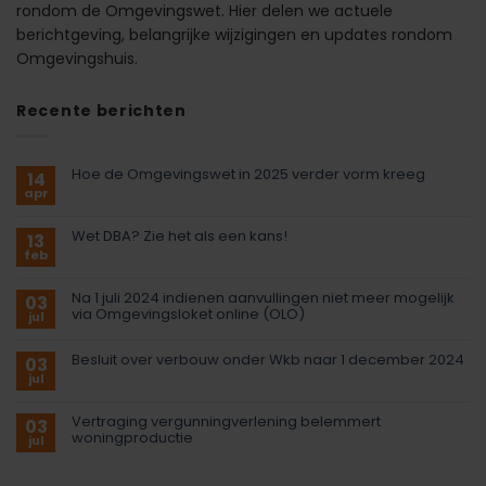
rondom de Omgevingswet. Hier delen we actuele
berichtgeving, belangrijke wijzigingen en updates rondom
Omgevingshuis.
Recente berichten
Hoe de Omgevingswet in 2025 verder vorm kreeg
14
apr
Wet DBA? Zie het als een kans!
13
feb
Na 1 juli 2024 indienen aanvullingen niet meer mogelijk
03
via Omgevingsloket online (OLO)
jul
Besluit over verbouw onder Wkb naar 1 december 2024
03
jul
Vertraging vergunningverlening belemmert
03
woningproductie
jul