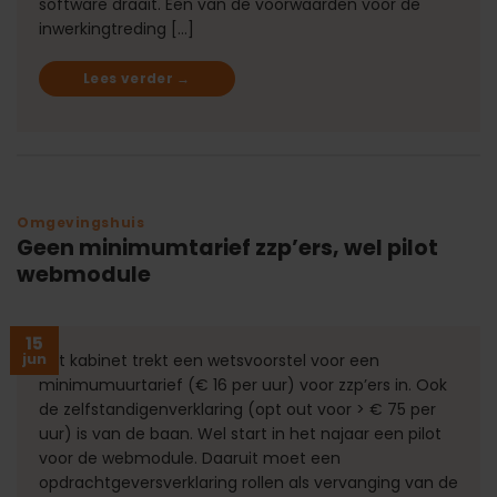
software draait. Een van de voorwaarden voor de
inwerkingtreding […]
Lees verder
→
Omgevingshuis
Geen minimumtarief zzp’ers, wel pilot
webmodule
15
jun
Het kabinet trekt een wetsvoorstel voor een
minimumuurtarief (€ 16 per uur) voor zzp’ers in. Ook
de zelfstandigenverklaring (opt out voor > € 75 per
uur) is van de baan. Wel start in het najaar een pilot
voor de webmodule. Daaruit moet een
opdrachtgeversverklaring rollen als vervanging van de