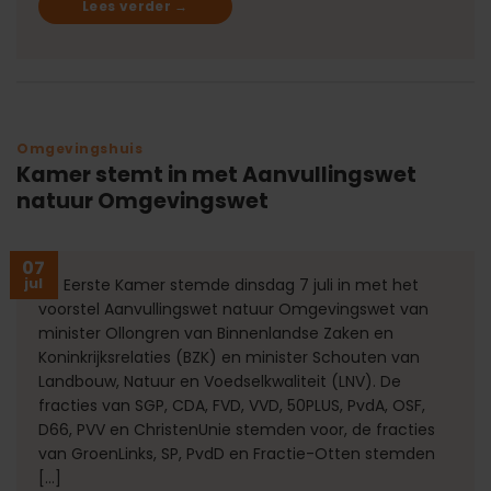
Lees verder
→
Omgevingshuis
Kamer stemt in met Aanvullingswet
natuur Omgevingswet
07
jul
De Eerste Kamer stemde dinsdag 7 juli in met het
voorstel Aanvullingswet natuur Omgevingswet van
minister Ollongren van Binnenlandse Zaken en
Koninkrijksrelaties (BZK) en minister Schouten van
Landbouw, Natuur en Voedselkwaliteit (LNV). De
fracties van SGP, CDA, FVD, VVD, 50PLUS, PvdA, OSF,
D66, PVV en ChristenUnie stemden voor, de fracties
van GroenLinks, SP, PvdD en Fractie-Otten stemden
[…]