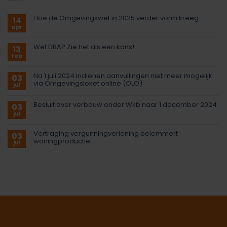
Hoe de Omgevingswet in 2025 verder vorm kreeg
14
apr
Wet DBA? Zie het als een kans!
13
feb
Na 1 juli 2024 indienen aanvullingen niet meer mogelijk
03
via Omgevingsloket online (OLO)
jul
Besluit over verbouw onder Wkb naar 1 december 2024
03
jul
Vertraging vergunningverlening belemmert
03
woningproductie
jul