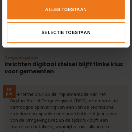
Waterschappen af dat […]
ALLES TOESTAAN
Lees verder
→
SELECTIE TOESTAAN
Omgevingshuis
Inrichten digitaal stelsel blijft flinke klus
voor gemeenten
16
jun
De enorme druk op de implementatie van het
Digitaal Stelsel Omgevingswet (DSO), met name de
vertraagde oplevering van een van de technische
standaarden, speelde een hoofdrol in het jaar uitstel
van de Omgevingswet. En de tijdsdruk blijft een
factor van betekenis, waarbij het niet alleen om