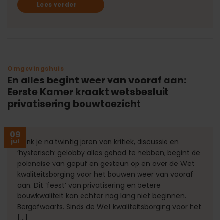
Lees verder
→
Omgevingshuis
En alles begint weer van vooraf aan:
Eerste Kamer kraakt wetsbesluit
privatisering bouwtoezicht
09
jul
Denk je na twintig jaren van kritiek, discussie en
‘hysterisch’ gelobby alles gehad te hebben, begint de
polonaise van gepuf en gesteun op en over de Wet
kwaliteitsborging voor het bouwen weer van vooraf
aan. Dit ‘feest’ van privatisering en betere
bouwkwaliteit kan echter nog lang niet beginnen.
Bergafwaarts. Sinds de Wet kwaliteitsborging voor het
[…]