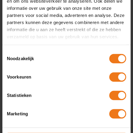
en om ons websiteverkeer te analyseren. Ook delen we
informatie over uw gebruik van onze site met onze
Lees verder
→
partners voor social media, adverteren en analyse. Deze
partners kunnen deze gegevens combineren met andere
informatie die u aan ze heeft verstrekt of die ze hebben
verzameld op basis van uw gebruik van hun services.
Omgevingshuis
Toestemmingsselectie
Gemeenten vrezen strop bij
Noodzakelijk
Omgevingswet
Voorkeuren
30
jun
De decentralisaties in de zorg zadelen veel
gemeenten op met structurele tekorten. Een
Statistieken
groeiende groep gemeenten vreest hetzelfde
scenario bij de in- en uitvoering van de
Omgevingswet. Ze roepen de VNG op in actie te
Marketing
komen. Terugverdiend In het ‘Hoofdlijnenakkoord
financiële afspraken stelselherziening
Omgevingsrecht’ spraken rijk, IPO, VNG en de Unie van