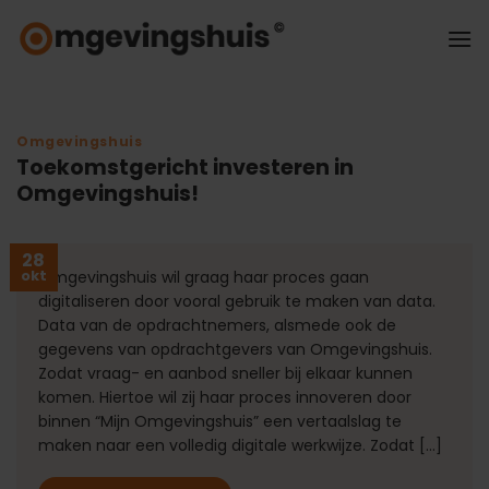
Ga
naar
inhoud
Omgevingshuis
Toekomstgericht investeren in
Omgevingshuis!
28
okt
Omgevingshuis wil graag haar proces gaan
digitaliseren door vooral gebruik te maken van data.
Data van de opdrachtnemers, alsmede ook de
gegevens van opdrachtgevers van Omgevingshuis.
Zodat vraag- en aanbod sneller bij elkaar kunnen
komen. Hiertoe wil zij haar proces innoveren door
binnen “Mijn Omgevingshuis” een vertaalslag te
maken naar een volledig digitale werkwijze. Zodat […]