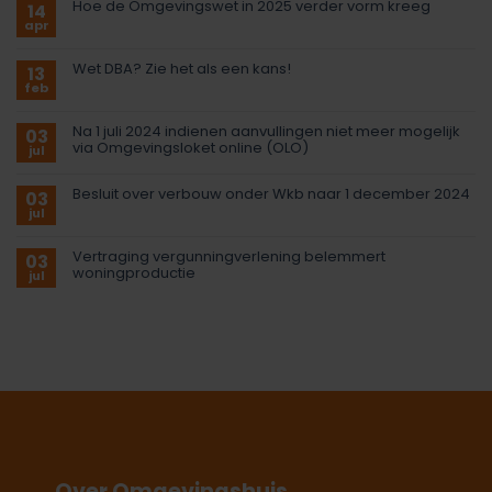
Hoe de Omgevingswet in 2025 verder vorm kreeg
14
apr
Wet DBA? Zie het als een kans!
13
feb
Na 1 juli 2024 indienen aanvullingen niet meer mogelijk
03
via Omgevingsloket online (OLO)
jul
Besluit over verbouw onder Wkb naar 1 december 2024
03
jul
Vertraging vergunningverlening belemmert
03
woningproductie
jul
Over Omgevingshuis