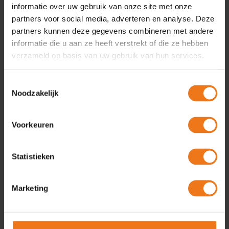
Lees verder
→
informatie over uw gebruik van onze site met onze
partners voor social media, adverteren en analyse. Deze
partners kunnen deze gegevens combineren met andere
informatie die u aan ze heeft verstrekt of die ze hebben
verzameld op basis van uw gebruik van hun services.
Omgevingshuis
Wegwijzer participatie bij
Toestemmingsselectie
Noodzakelijk
vergunningverlening gemeenten
Voorkeuren
05
nov
De wegwijzer geeft weer welke stappen er doorlopen
worden rondom participatie bij vergunningverlening.
Statistieken
Hierin zijn de stappen voor het bevoegd gezag en de
initiatiefnemer (de aanvrager) weergegeven. Hoe je
deze stappen invult en vormgeeft, kan in de praktijk
Marketing
verschillen. Zo kunnen de initiatiefnemer en het
bevoegd gezag deze stappen bijvoorbeeld in
een Omgevingstafel samen voorbereiden en
doorlopen. Het […]