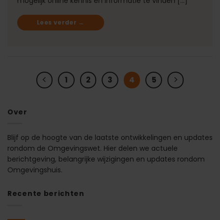
mogelijk online kennis en informatie te vinden […]
Lees verder
→
1
2
3
4
5
Over
Blijf op de hoogte van de laatste ontwikkelingen en updates
rondom de Omgevingswet. Hier delen we actuele
berichtgeving, belangrijke wijzigingen en updates rondom
Omgevingshuis.
Recente berichten