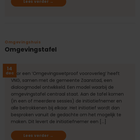
Lees verder
→
Omgevingshuis
Omgevingstafel
14
dec
Voor een ‘Omgevingswetproof vooroverleg’ heeft
VNG, samen met de gemeente Zaanstad, een
dialoogmodel ontwikkeld. Een model waarbij de
omgevingstafel centraal staat. Aan de tafel komen
(in een of meerdere sessies) de initiatiefnemer en
alle betrokkenen bij elkaar. Het initiatief wordt dan
besproken vanuit de gedachte om het mogelijk te
maken. Dit levert de initiatiefnemer een […]
Lees verder
→