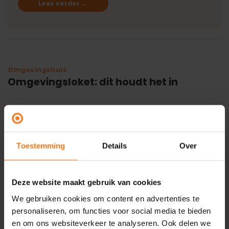
Lees verder
→
Omgevingshuis
Omgevingsloket: dit houdt het in
14
nov
In het Omgevingsloket komt digitale informatie over
de fysieke leefomgeving samen. Iedereen kan hier
informatie over de leefomgeving op één plek bekijken
Toestemming
Details
Over
en direct gebruiken. Het Omgevingsloket is onderdeel
van de landelijke voorziening van het Digitaal Stelsel
Omgevingswet (DSO). Vijf verschillende onderdelen
Deze website maakt gebruik van cookies
Het Omgevingsloket bestaat uit 5 onderdelen.
We gebruiken cookies om content en advertenties te
Initiatiefnemers kunnen onder andere checken of ze
personaliseren, om functies voor social media te bieden
[…]
en om ons websiteverkeer te analyseren. Ook delen we