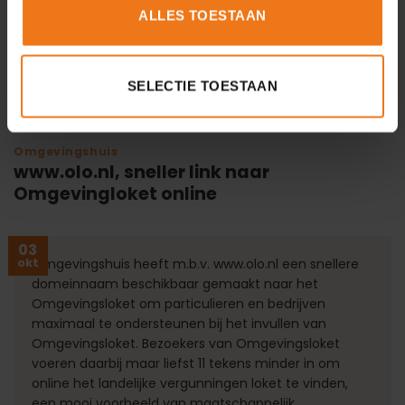
ALLES TOESTAAN
Lees verder
→
SELECTIE TOESTAAN
Omgevingshuis
www.olo.nl, sneller link naar
Omgevingloket online
03
okt
Omgevingshuis heeft m.b.v. www.olo.nl een snellere
domeinnaam beschikbaar gemaakt naar het
Omgevingsloket om particulieren en bedrijven
maximaal te ondersteunen bij het invullen van
Omgevingsloket. Bezoekers van Omgevingsloket
voeren daarbij maar liefst 11 tekens minder in om
online het landelijke vergunningen loket te vinden,
een mooi voorbeeld van maatschappelijk