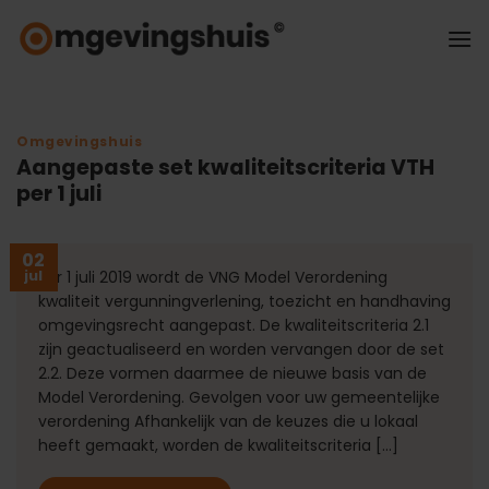
Ga
naar
inhoud
Omgevingshuis
Aangepaste set kwaliteitscriteria VTH
per 1 juli
02
jul
Per 1 juli 2019 wordt de VNG Model Verordening
kwaliteit vergunningverlening, toezicht en handhaving
omgevingsrecht aangepast. De kwaliteitscriteria 2.1
zijn geactualiseerd en worden vervangen door de set
2.2. Deze vormen daarmee de nieuwe basis van de
Model Verordening. Gevolgen voor uw gemeentelijke
verordening Afhankelijk van de keuzes die u lokaal
heeft gemaakt, worden de kwaliteitscriteria […]