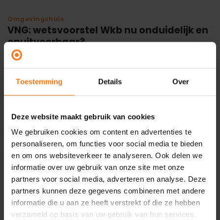
Omgevingshuis
VNG: wetsvoorstel Wkb nu onduidelijk en
onuitvoerbaar?
26
mrt
In een brief aan de Tweede Kamer stelt de VNG dat
Toestemming
Details
Over
het voorliggende wetsvoorstel kwaliteitsborging nog
aanpassing behoeft om goed te kunnen werken. De
VNG is vooral ongerust over de rol van de gemeente.
Deze website maakt gebruik van cookies
In het huidige wetsvoorstel zou de gemeente bij het
We gebruiken cookies om content en advertenties te
ontbreken van een verklaring van een
personaliseren, om functies voor social media te bieden
kwaliteitsborger moeten handhaven tegen de nieuwe
[…]
en om ons websiteverkeer te analyseren. Ook delen we
informatie over uw gebruik van onze site met onze
Lees verder
→
partners voor social media, adverteren en analyse. Deze
partners kunnen deze gegevens combineren met andere
informatie die u aan ze heeft verstrekt of die ze hebben
verzameld op basis van uw gebruik van hun services.