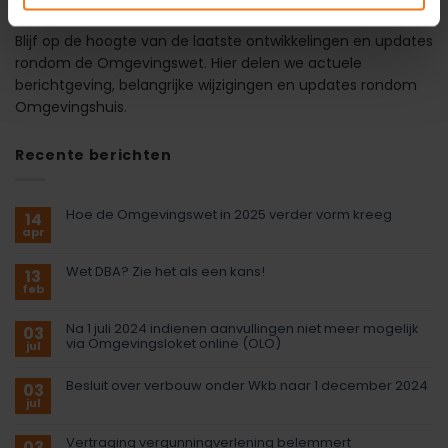
Blijf op de hoogte van de laatste ontwikkelingen en updates
rondom de Omgevingswet. Hier delen we actuele
berichtgeving, belangrijke wijzigingen en updates rondom
Omgevingshuis.
Recente berichten
Hoe de Omgevingswet in 2025 verder vorm kreeg
14
apr
Wet DBA? Zie het als een kans!
13
feb
Na 1 juli 2024 indienen aanvullingen niet meer mogelijk
03
via Omgevingsloket online (OLO)
jul
Besluit over verbouw onder Wkb naar 1 december 2024
03
jul
Vertraging vergunningverlening belemmert
03