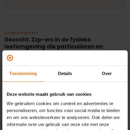
Omgevingshuis
Gezocht: Zzp-ers in de fysieke
leefomgeving die particulieren en
bedrijven willen ondersteunen in
Omgevingsloket (OLO).
Toestemming
Details
Over
22
jan
Met Omgevingscoach helpen we particulieren en
bedrijven in het omgevingsrecht, meer informatie
Deze website maakt gebruik van cookies
vind je op www.omgevingscoach.nl. Ben je een zzp-er
en werkzaam bij, namens of voor de overheid en heb
We gebruiken cookies om content en advertenties te
je nog wat ruimte om je expertise te benutten, dan
personaliseren, om functies voor social media te bieden
verneem ik graag je reactie. Ook als ambtenaar in
en om ons websiteverkeer te analyseren. Ook delen we
vaste dienst bij een gemeente, waterschap […]
informatie over uw gebruik van onze site met onze