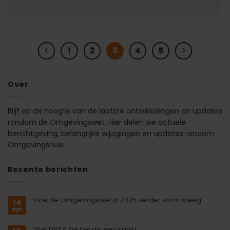
1
2
3
4
5
Over
Blijf op de hoogte van de laatste ontwikkelingen en updates
rondom de Omgevingswet. Hier delen we actuele
berichtgeving, belangrijke wijzigingen en updates rondom
Omgevingshuis.
Recente berichten
Hoe de Omgevingswet in 2025 verder vorm kreeg
14
apr
Wet DBA? Zie het als een kans!