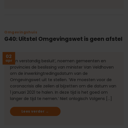
Omgevingshuis
G40: Uitstel Omgevingswet is geen afstel
02
apr
‘Een verstandig besluit’, noemen gemeenten en
provincies de beslissing van minister Van Veldhoven
om de inwerkingtredingsdatum van de
Omgevingswet uit te stellen. ‘We moesten voor de
coronacrisis alle zeilen al bijzetten om die datum van
1 januari 2021 te halen. In deze tijd is het goed om
langer de tijd te nemen.’ Niet onlogisch Volgens […]
Lees verder
→