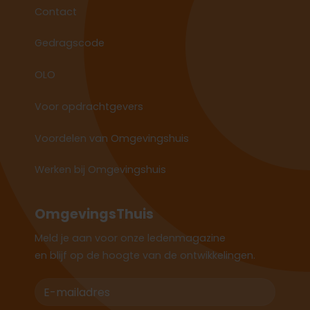
Contact
Gedragscode
OLO
Voor opdrachtgevers
Voordelen van Omgevingshuis
Werken bij Omgevingshuis
OmgevingsThuis
Meld je aan voor onze ledenmagazine
en blijf op de hoogte van de ontwikkelingen.