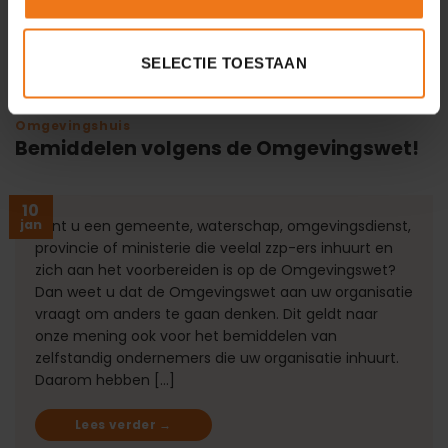
SELECTIE TOESTAAN
Omgevingshuis
Bemiddelen volgens de Omgevingswet!
10
jan
Bent u een gemeente, waterschap, omgevingsdienst,
provincie of ministerie die veelal zzp-ers inhuurt en
zich aan het voorbereiden is op de Omgevingswet?
Dan weet u dat de Omgevingswet aan uw organisatie
vraagt om anders te gaan denken. Dit geldt naar
onze mening ook voor het bemiddelen van
zelfstandig ondernemers die uw organisatie inhuurt.
Daarom hebben […]
Lees verder
→