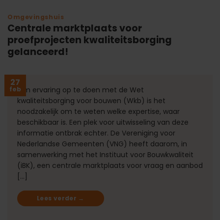
Omgevingshuis
Centrale marktplaats voor
proefprojecten kwaliteitsborging
gelanceerd!
27
feb
Om ervaring op te doen met de Wet
kwaliteitsborging voor bouwen (Wkb) is het
noodzakelijk om te weten welke expertise, waar
beschikbaar is. Een plek voor uitwisseling van deze
informatie ontbrak echter. De Vereniging voor
Nederlandse Gemeenten (VNG) heeft daarom, in
samenwerking met het Instituut voor Bouwkwaliteit
(iBK), een centrale marktplaats voor vraag en aanbod
[…]
Lees verder
→