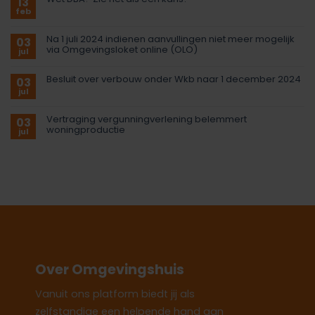
13
feb
Na 1 juli 2024 indienen aanvullingen niet meer mogelijk
03
via Omgevingsloket online (OLO)
jul
Besluit over verbouw onder Wkb naar 1 december 2024
03
jul
Vertraging vergunningverlening belemmert
03
woningproductie
jul
Over Omgevingshuis
Vanuit ons platform biedt jij als
zelfstandige een helpende hand aan