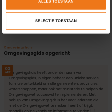
ALLES TOESTAAN
verantwoord en duurzaam ondernemen.
Lees verder
→
SELECTIE TOESTAAN
Omgevingshuis
Omgevingsgids opgericht
03
okt
Omgevingshuis heeft onder de naam van
Omgevingsgids, in eigen beheer een unieke service
formule ontwikkeld om alle gemeenten, provincies,
waterschappen, maar ook het ministerie te helpen de
Omgevingswet succesvol te implementeren. Met
behulp van Omgevingsgids is het voor iedereen die
met de Omgevingswet te maken heeft of krijgt,
mogelijk online kennis en informatie te vinden […]