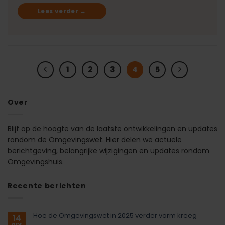
Lees verder
→
1
2
3
4
5
Over
Blijf op de hoogte van de laatste ontwikkelingen en updates
rondom de Omgevingswet. Hier delen we actuele
berichtgeving, belangrijke wijzigingen en updates rondom
Omgevingshuis.
Recente berichten
Hoe de Omgevingswet in 2025 verder vorm kreeg
14
apr