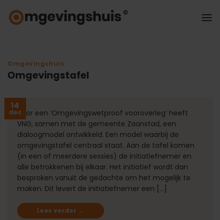
Ga
naar
inhoud
Omgevingshuis
Omgevingstafel
14
dec
Voor een ‘Omgevingswetproof vooroverleg’ heeft
VNG, samen met de gemeente Zaanstad, een
dialoogmodel ontwikkeld. Een model waarbij de
omgevingstafel centraal staat. Aan de tafel komen
(in een of meerdere sessies) de initiatiefnemer en
alle betrokkenen bij elkaar. Het initiatief wordt dan
besproken vanuit de gedachte om het mogelijk te
maken. Dit levert de initiatiefnemer een […]
Lees verder
→