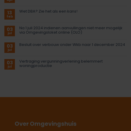
Wet DBA? Zie het als een kans!
13
feb
Na 1 juli 2024 indienen aanvullingen niet meer mogelijk
03
via Omgevingsloket online (OLO)
jul
Besluit over verbouw onder Wkb naar 1 december 2024
03
jul
Vertraging vergunningverlening belemmert
03
woningproductie
jul
Over Omgevingshuis